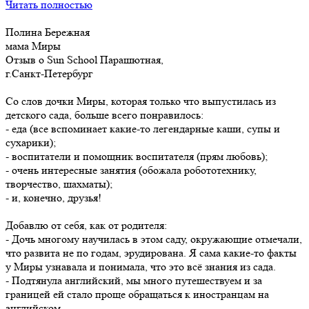
Читать полностью
Полина Бережная
мама Миры
Отзыв о Sun School Парашютная,
г.Санкт-Петербург
Со слов дочки Миры, которая только что выпустилась из
детского сада, больше всего понравилось:
- еда (все вспоминает какие-то легендарные каши, супы и
сухарики);
- воспитатели и помощник воспитателя (прям любовь);
- очень интересные занятия (обожала робототехнику,
творчество, шахматы);
- и, конечно, друзья!
Добавлю от себя, как от родителя:
- Дочь многому научилась в этом саду, окружающие отмечали,
что развита не по годам, эрудирована. Я сама какие-то факты
у Миры узнавала и понимала, что это всё знания из сада.
- Подтянула английский, мы много путешествуем и за
границей ей стало проще обращаться к иностранцам на
английском.