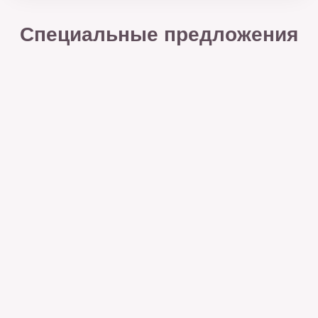
Специальные предложения
Приглашаем на День открытых дверей 15
августа в 10:30!
В программе:
- экскурсия — покажем, как устроен детский
сад;
- встреча с командой — расскажем обо всем,
что вас интересует;
- детский праздник — порадуем детей играми,
веселыми занятиями и вкусным угощением.
Специальные условия при заключении
договора в день мероприятия.