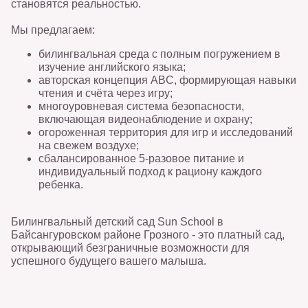
становятся реальностью.
занятия, питание, прогулки и
видеонаблюдение.
Мы предлагаем:
Для детей мы подготовили
билингвальная среда с полным погружением в
развлекательную программу!
изучение английского языка;
авторская концепция ABC, формирующая навыки
Ждем вас по адресу: проспект
чтения и счёта через игру;
Кунта-Хаджи Кишиева, дом 17.
многоуровневая система безопасности,
Запись обязательна по
включающая видеонаблюдение и охрану;
телефону: 8 (800) 775-60-47
огороженная территория для игр и исследований
или через форму на странице
на свежем воздухе;
сада.
сбалансированное 5-разовое питание и
индивидуальный подход к рациону каждого
ребенка.
Билингвальный детский сад Sun School в
Байсангуровском районе Грозного - это платный сад,
открывающий безграничные возможности для
успешного будущего вашего малыша.