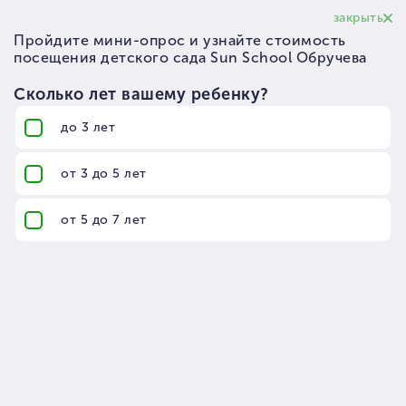
8 (800) 775-60-47
8
Рейтинг в сети Sun School
Летний лагерь!
Детский сад Sun School Обручева
Москва, улица Обручева, дом 5А
м. Калужская
Показать на карте