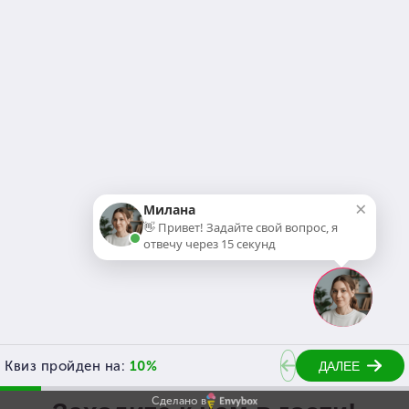
экскурсию
Продолжая использовать наш сайт,
Вы соглашаетесь на обработку
файлов cookie. Данные
обрабатываются для
предоставления наших услуг и
улучшения качества работы
×
Милана
нашего веб-сайта и сервисов.
👋 Привет! Задайте свой вопрос, я
отвечу через 15 секунд
Я согласен на
обработку персональных данных
и
Понятно
принимаю условия
политики конфиденциальности
.
Я согласен на
получение рекламно-
информационной рассылки
.
Сделано в